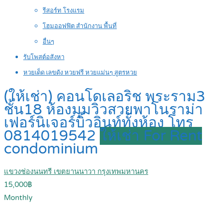
รีสอร์ท โรงแรม
โฮมออฟฟิต สำนักงาน พื้นที่
อื่นๆ
รับโพสต์อสังหา
หวยเด็ด เลขดัง หวยฟรี หวยแม่นๆ สูตรหวย
(ให้เช่า) คอนโดเลอริช พระราม3
ชั้น18 ห้องมุมวิวสวยพาโนราม่า
เฟอร์นิเจอร์บิ้วอินท์ทั้งห้อง โทร
0814019542
ให้เช่า For Rent
condominium
แขวงช่องนนทรี เขตยานนาวา กรุงเทพมหานคร
15,000฿
Monthly