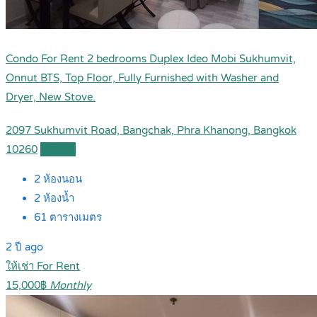
Condo For Rent 2 bedrooms Duplex Ideo Mobi Sukhumvit,
Onnut BTS, Top Floor, Fully Furnished with Washer and
Dryer, New Stove.
2097 Sukhumvit Road, Bangchak, Phra Khanong, Bangkok
10260
Details
2
ห้องนอน
2
ห้องน้ำ
61
ตารางเมตร
2 ปี ago
ให้เช่า For Rent
15,000฿
Monthly