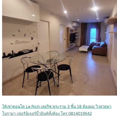
ให้เช่าคอนโด Le Rich เลอริช พระราม 3 ชั้น 18 ห้องมุม วิวสวยพา
โนราม่า เฟอร์นิเจอร์บิ้วอินท์ทั้งห้อง โทร 0814019542