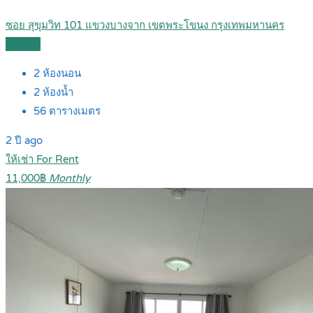
ซอย สุขุมวิท 101 แขวงบางจาก เขตพระโขนง กรุงเทพมหานคร
Details
2
ห้องนอน
2
ห้องน้ำ
56
ตารางเมตร
2 ปี ago
ให้เช่า For Rent
11,000฿
Monthly