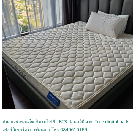
ปล่อยเช่าคอนโด ติดรถไฟฟ้า BTS ปุณณวิถี และ True digital park
เฟอร์นิเจอร์ครบ พร้อมอยู่ โทร 0849619166