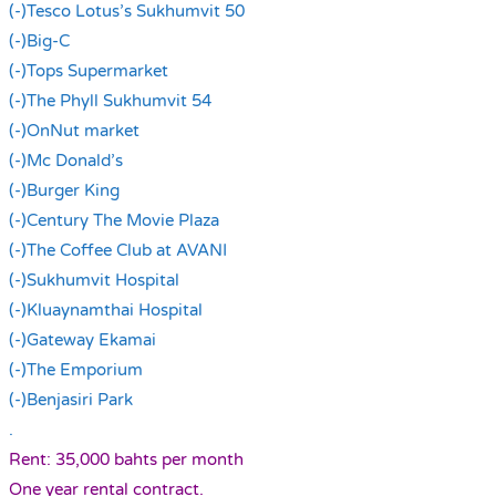
(-)Tesco Lotus’s Sukhumvit 50
(-)Big-C
(-)Tops Supermarket
(-)The Phyll Sukhumvit 54
(-)OnNut market
(-)Mc Donald’s
(-)Burger King
(-)Century The Movie Plaza
(-)The Coffee Club at AVANI
(-)Sukhumvit Hospital
(-)Kluaynamthai Hospital
(-)Gateway Ekamai
(-)The Emporium
(-)Benjasiri Park
.
Rent: 35,000 bahts per month
One year rental contract.