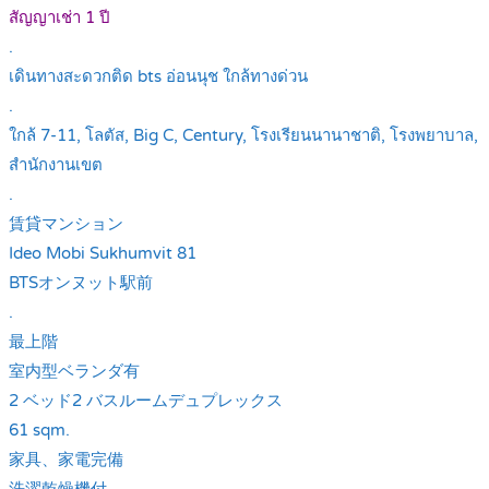
สัญญาเช่า 1 ปี
.
เดินทางสะดวกติด bts อ่อนนุช ใกล้ทางด่วน
.
ใกล้ 7-11, โลตัส, Big C, Century, โรงเรียนนานาชาติ, โรงพยาบาล,
สำนักงานเขต
.
賃貸マンション
Ideo Mobi Sukhumvit 81
BTSオンヌット駅前
.
最上階
室内型ベランダ有
2 ベッド2 バスルームデュプレックス
61 sqm.
家具、家電完備