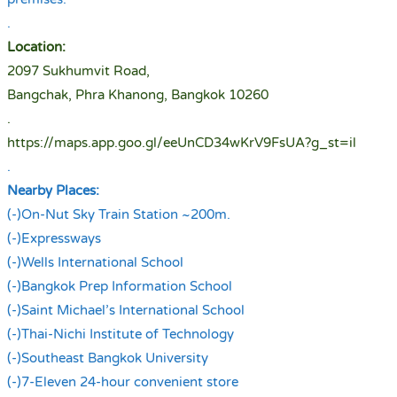
.
Location:
2097 Sukhumvit Road,
Bangchak, Phra Khanong, Bangkok 10260
.
https://maps.app.goo.gl/eeUnCD34wKrV9FsUA?g_st=il
.
Nearby Places:
(-)On-Nut Sky Train Station ~200m.
(-)Expressways
(-)Wells International School
(-)Bangkok Prep Information School
(-)Saint Michael’s International School
(-)Thai-Nichi Institute of Technology
(-)Southeast Bangkok University
(-)7-Eleven 24-hour convenient store