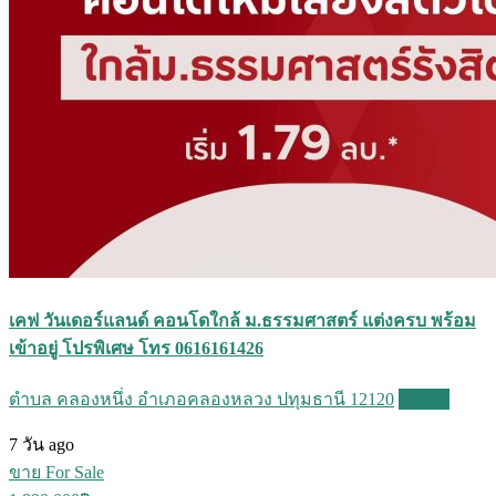
เคฟ วันเดอร์แลนด์ คอนโดใกล้ ม.ธรรมศาสตร์ แต่งครบ พร้อม
เข้าอยู่ โปรพิเศษ โทร 0616161426
ตำบล คลองหนึ่ง อำเภอคลองหลวง ปทุมธานี 12120
Details
7 วัน ago
ขาย For Sale