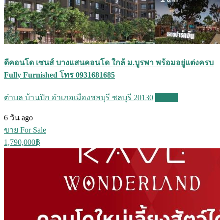
ดีคอนโด เซนส์ บางแสนคอนโด ใกล้ ม.บูรพา พร้อมอยู่แต่งครบ
Fully Furnished โทร 0931681685
ตำบล บ้านปึก อำเภอเมืองชลบุรี ชลบุรี 20130
Details
6 วัน ago
ขาย For Sale
1,790,000฿