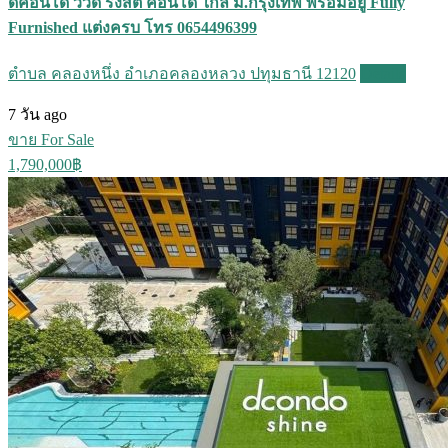
ดีคอนโด วิวิด รังสิต คอนโด ใกล้ ม.กรุงเทพ พร้อมอยู่ Fully
Furnished แต่งครบ โทร 0654496399
ตำบล คลองหนึ่ง อำเภอคลองหลวง ปทุมธานี 12120
Details
7 วัน ago
ขาย For Sale
1,790,000฿