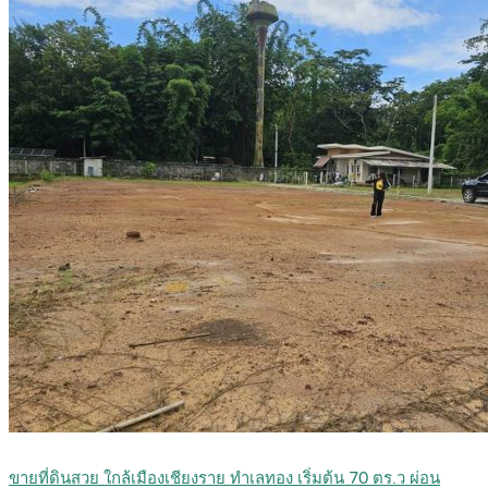
ขายที่ดินสวย ใกล้เมืองเชียงราย ทำเลทอง เริ่มต้น 70 ตร.ว ผ่อน