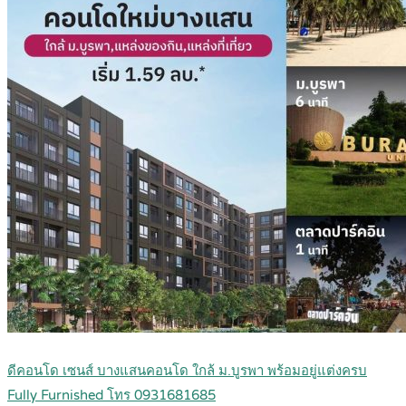
ดีคอนโด เซนส์ บางแสนคอนโด ใกล้ ม.บูรพา พร้อมอยู่แต่งครบ
Fully Furnished โทร 0931681685