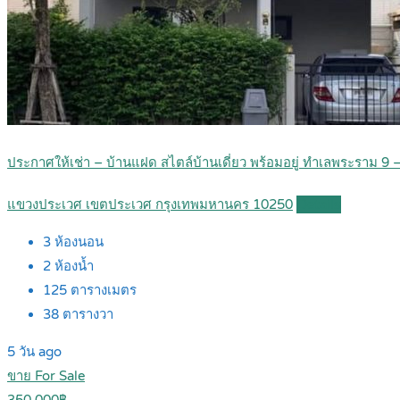
ประกาศให้เช่า – บ้านแฝด สไตล์บ้านเดี่ยว พร้อมอยู่ ทำเลพระราม 9 
แขวงประเวศ เขตประเวศ กรุงเทพมหานคร 10250
Details
3
ห้องนอน
2
ห้องน้ำ
125
ตารางเมตร
38
ตารางวา
5 วัน ago
ขาย For Sale
350,000฿