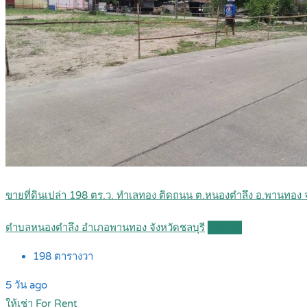
ขายที่ดินเปล่า 198 ตร.ว. ทำเลทอง ติดถนน ต.หนองตำลึง อ.พานทอง
ตำบลหนองตำลึง อำเภอพานทอง จังหวัดชลบุรี
Details
198
ตารางวา
5 วัน ago
ให้เช่า For Rent