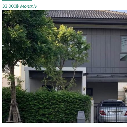
33,000฿
Monthly