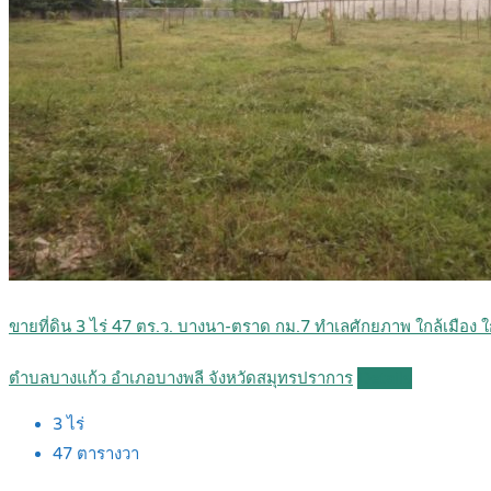
ขายที่ดิน 3 ไร่ 47 ตร.ว. บางนา-ตราด กม.7 ทำเลศักยภาพ ใกล้เมือ
ตำบลบางแก้ว อำเภอบางพลี จังหวัดสมุทรปราการ
Details
3
ไร่
47
ตารางวา