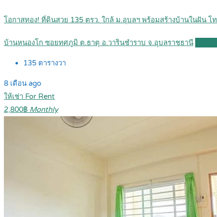
โอกาสทอง! ที่ดินสวย 135 ตรว. ใกล้ ม.อุบลฯ พร้อมสร้างบ้านในฝัน
บ้านหนองโก ซอยทศภูมิ ต.ธาตุ อ.วารินชำราบ จ.อุบลราชธานี
Detail
135
ตารางวา
8 เดือน ago
ให้เช่า For Rent
2,800฿
Monthly