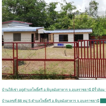
บ้านให้เช่า อยู่ตำบลโพธิ์ศรี อ.พิบูลมังสาหาร จ.อุบลราชธานี มีรั้ว
บ้านเลขที่ 88 หมู่ 5 ตำบลโพธิ์ศรี อ.พิบูลมังสาหาร จ.อุบลราชธานี
Det