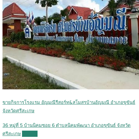
ขายกิจการโรงแรม อัญมณีรีสอร์ท&สโมสรบ้านอัญมณี อำเภอขุขันธ์
จังหวัดศรีสะเกษ
36 หมู่ที่ 5 บ้านนิคมซอย 6 ตำบลนิคมพัฒนา อำเภอขุขันธ์ จังหวัด
ศรีสะเกษ
Details