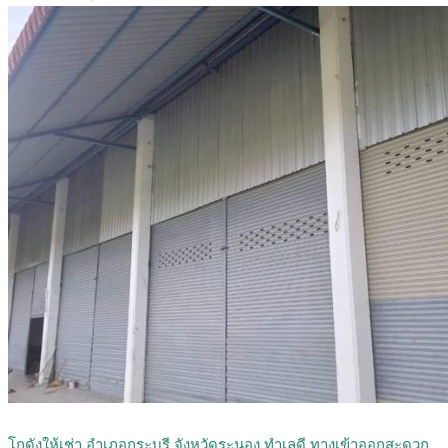
โกดังให้เช่า อำเภอกระบุรี จังหวัดระนอง ทำเลดี ทางเข้าออกสะดวก