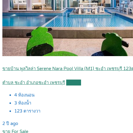
ขายบ้าน พูลวิลล่า Serene Nara Pool Villa (M1) ชะอำ เพชรบุรี 123
ตำบล ชะอำ อำเภอชะอำ เพชรบุรี
Details
4
ห้องนอน
3
ห้องน้ำ
123
ตารางวา
2 ปี ago
ขาย For Sale