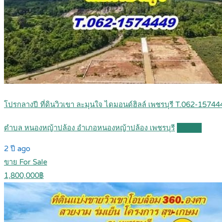
โปรกลางปี ที่ดินวิวเขา ละมุนใจ ไดมอนด์ฮิลล์ เพชรบุรี T.062-1574
ตำบล หนองหญ้าปล้อง อำเภอหนองหญ้าปล้อง เพชรบุรี
Details
2 ปี ago
ขาย For Sale
1,800,000฿