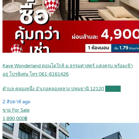
Kave Wonderland คอนโดใกล้ ม.ธรรมศาสตร์ แต่งครบ พร้อมเข้า
อยู่ โปรพิเศษ โทร 061-6161426
ตำบล คลองหนึ่ง อำเภอคลองหลวง ปทุมธานี 12120
Details
2 สัปดาห์ ago
ขาย For Sale
1,890,000฿