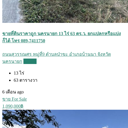
ขายที่ดินราคาถูก นครนายก 13 ไร่ 63 ตร.ว. ยกแปลกหรือแบ่ง
ก็ได้ โทร 089-7411750
ถนนสุวรรณศร หมู่ที่9 ตำบลป่าขะ อำเภอบ้านนา จังหวัด
นครนายก
Details
13
ไร่
63
ตารางวา
6 เดือน ago
ขาย For Sale
1,090,000฿