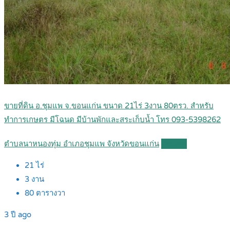
ขายที่ดิน อ.ชุมแพ จ.ขอนแก่น ขนาด 21ไร่ 3งาน 80ตรว. สำหรับ
ทำการเกษตร มีโฉนด มีบ้านพักและสระเก็บน้ำ โทร 093-5398262
ตำบลนาหนองทุ่ม อำเภอชุมแพ จังหวัดขอนแก่น
Details
21
ไร่
3
งาน
80
ตารางวา
3 ปี ago