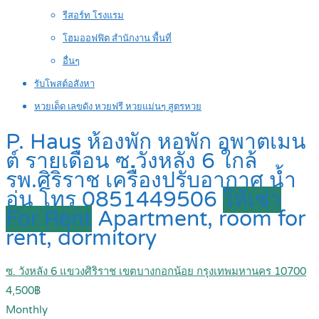
รีสอร์ท โรงแรม
โฮมออฟฟิต สำนักงาน พื้นที่
อื่นๆ
รับโพสต์อสังหา
หวยเด็ด เลขดัง หวยฟรี หวยแม่นๆ สูตรหวย
P. Haus ห้องพัก หอพัก อพาตเมน
ต์ รายเดือน ซ.วังหลัง 6 ใกล้
รพ.ศิริราช เครื่องปรับอากาศ น้ำ
อุ่น โทร 0851449506
ให้เช่า
For Rent
Apartment, room for
rent, dormitory
ซ. วังหลัง 6 แขวงศิริราช เขตบางกอกน้อย กรุงเทพมหานคร 10700
4,500฿
Monthly