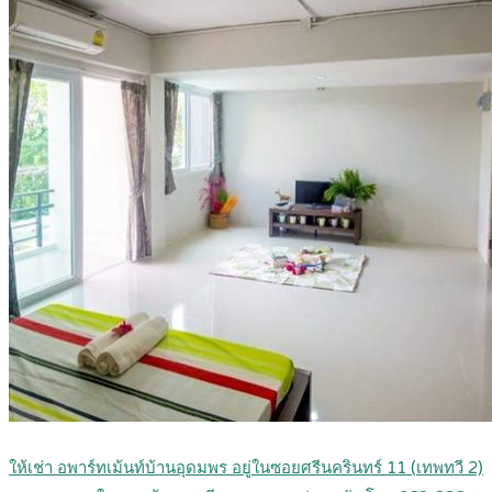
ให้เช่า อพาร์ทเม้นท์บ้านอุดมพร อยู่ในซอยศรีนครินทร์ 11 (เทพทวี 2)