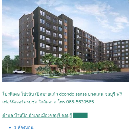
โปรพิเศษ โปรลับ เปิดขายแล้ว dcondo sense บางแสน ชลบุรี ฟรี
เฟอร์นิเจอร์ครบชุด ใกล้ตลาด โทร 065-5639565
ตำบล บ้านปึก อำเภอเมืองชลบุรี ชลบุรี
Details
1
ห้องนอน