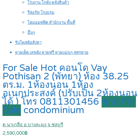
โรงงาน โกดัง คลังสินค้า
รีสอร์ท โรงแรม
โฮมออฟฟิต สำนักงาน พื้นที่
อื่นๆ
รับโพสต์อสังหา
หวยเด็ด เลขดัง หวยฟรี หวยแม่นๆ สูตรหวย
For Sale Hot คอนโด Vay
Pothisan 2 (พัทยา) ห้อง 38.25
ตร.ม. 1ห้องนอน 1ห้อง
อเนกประสงค์ (ปรับเป็น 2ห้องนอน
ได้ ) โทร 0811301456
ขาย For
Sale
condominium
ต.นาเกลือ อ.บางละมุง จ.ชลบุรี
2,590,000฿