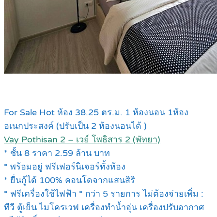
For Sale Hot ห้อง 38.25 ตร.ม. 1 ห้องนอน 1ห้อง
อเนกประสงค์ (ปรับเป็น 2 ห้องนอนได้ )
Vay Pothisan 2 – เวย์ โพธิสาร 2 (พัทยา)
* ชั้น 8 ราคา 2.59 ล้าน บาท
* พร้อมอยู่ ฟรีเฟอร์นิเจอร์ทั้งห้อง
* ยื่นกู้ได้ 100% คอนโดจากแสนสิริ
* ฟรีเครื่องใช้ไฟฟ้า * กว่า 5 รายการ ไม่ต้องจ่ายเพิ่ม :
ทีวี ตู้เย็น ไมโครเวฟ เครื่องทำน้ำอุ่น เครื่องปรับอากาศ