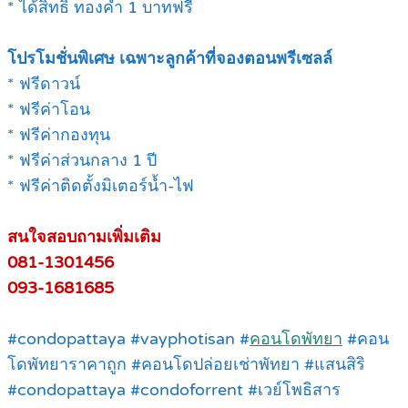
* ได้สิทธิ์ ทองคำ 1 บาทฟรี
โปรโมชั่นพิเศษ เฉพาะลูกค้าที่จองตอนพรีเซลล์
* ฟรีดาวน์
* ฟรีค่าโอน
* ฟรีค่ากองทุน
* ฟรีค่าส่วนกลาง 1 ปี
* ฟรีค่าติดตั้งมิเตอร์น้ำ-ไฟ
สนใจสอบถามเพิ่มเติม
081-1301456
093-1681685
#condopattaya #vayphotisan #
คอนโดพัทยา
#คอน
โดพัทยาราคาถูก #คอนโดปล่อยเช่าพัทยา #แสนสิริ
#condopattaya #condoforrent #เวย์โพธิสาร