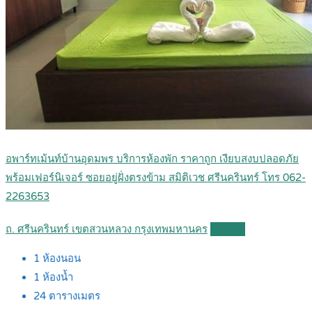
อพาร์ทเม้นท์บ้านอุดมพร บริการห้องพัก ราคาถูก เงียบสงบปลอดภัย
พร้อมเฟอร์นิเจอร์ ซอยอยู่ฝั่งตรงข้าม สมิติเวช ศรีนครินทร์ โทร 062-
2263653
ถ. ศรีนครินทร์ เขตสวนหลวง กรุงเทพมหานคร
Details
1
ห้องนอน
1
ห้องน้ำ
24
ตารางเมตร