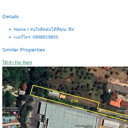
Details
Name / สนใจติดต่อได้ที่คุณ:
พีท
เบอร์โทร:
0998919655
Similar Properties
ให้เช่า For Rent