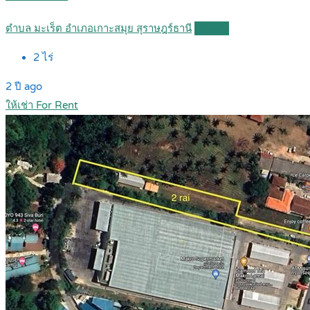
ตำบล มะเร็ต อำเภอเกาะสมุย สุราษฎร์ธานี
Details
2
ไร่
2 ปี ago
ให้เช่า For Rent