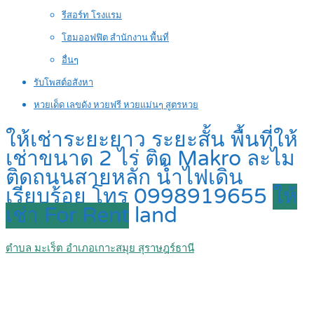
รีสอร์ท โรงแรม
โฮมออฟฟิต สำนักงาน พื้นที่
อื่นๆ
รับโพสต์อสังหา
หวยเด็ด เลขดัง หวยฟรี หวยแม่นๆ สูตรหวย
ให้เช่าระยะยาว ระยะสั้น พื้นที่ให้
เช่าขนาด 2 ไร่ ติด Makro ละไม
ติดถนนสายหลัก น้ำไฟเดิน
เรียบร้อย โทร 0998919655
ให้
เช่า For Rent
land
ตำบล มะเร็ต อำเภอเกาะสมุย สุราษฎร์ธานี