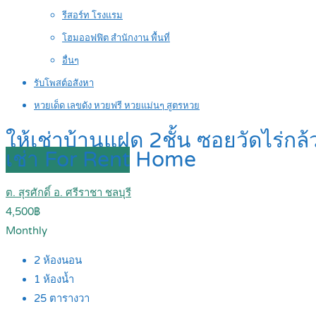
รีสอร์ท โรงแรม
โฮมออฟฟิต สำนักงาน พื้นที่
อื่นๆ
รับโพสต์อสังหา
หวยเด็ด เลขดัง หวยฟรี หวยแม่นๆ สูตรหวย
ให้เช่าบ้านแฝด 2ชั้น ซอยวัดไร่กล้
เช่า For Rent
Home
ต. สุรศักดิ์ อ. ศรีราชา ชลบุรี
4,500฿
Monthly
2
ห้องนอน
1
ห้องน้ำ
25
ตารางวา