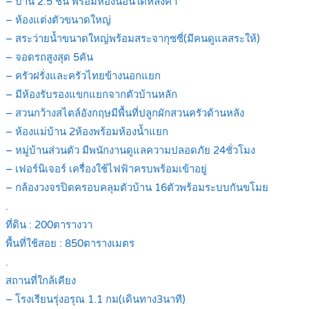
– บ้าน 2.5 ชั้น พร้อมห้องนอนใต้หลังคา
– ห้องแต่งตัวขนาดใหญ่
– สระว่ายน้ำขนาดใหญ่พร้อมสระจากุซซี่(มีคนดูแลสระให้)
– จอดรถสูงสุด 5คัน
– ครัวฝรั่งและครัวไทยข้างนอกแยก
– มีห้องรับรองแขกแยกจากตัวบ้านหลัก
– สวนกว้างสไตล์อังกฤษมีพื้นที่ปลูกผักสวนครัวด้านหลัง
– ห้องแม่บ้าน 2ห้องพร้อมห้องน้ำแยก
– หมู่บ้านส่วนตัว มีพนักงานดูแลความปลอดภัย 24ชั่วโมง
– เฟอร์นิเจอร์ เครื่องใช้ไฟฟ้าครบพร้อมเข้าอยู่
– กล้องวงจรปิดครอบคลุมตัวบ้าน 16ตัวพร้อมระบบกันขโมย
.
ที่ดิน : 200ตารางวา
พื้นที่ใช้สอย : 850ตารางเมตร
.
สถานที่ใกล้เคียง
– โรงเรียนรุ่งอรุณ 1.1 กม(เดินทาง3นาที)