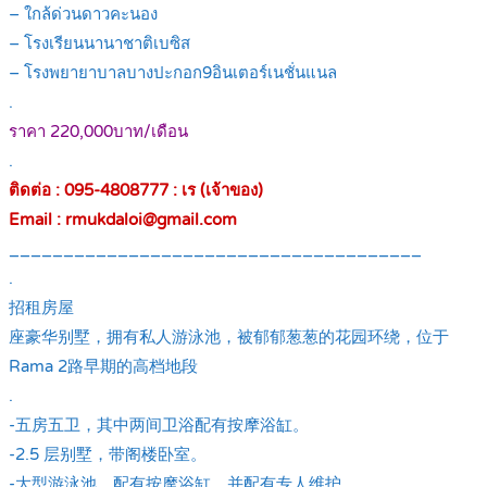
– ใกล้ด่วนดาวคะนอง
– โรงเรียนนานาชาติเบซิส
– โรงพยายาบาลบางปะกอก9อินเตอร์เนชั่นแนล
.
ราคา 220,000บาท/เดือน
.
ติดต่อ : 095-4808777 : เร (เจ้าของ)
Email : rmukdaloi@gmail.com
______________________________________
.
招租房屋
座豪华别墅，拥有私人游泳池，被郁郁葱葱的花园环绕，位于
Rama 2路早期的高档地段
.
-五房五卫，其中两间卫浴配有按摩浴缸。
-2.5 层别墅，带阁楼卧室。
-大型游泳池，配有按摩浴缸，并配有专人维护