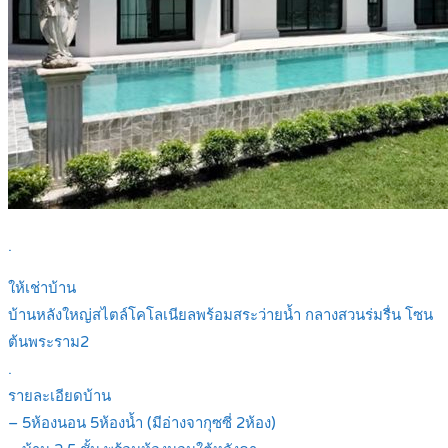
.
ให้เช่าบ้าน
บ้านหลังใหญ่สไตล์โคโลเนียลพร้อมสระว่ายน้ำ กลางสวนร่มรื่น โซน
ต้นพระราม2
.
รายละเอียดบ้าน
– 5ห้องนอน 5ห้องน้ำ (มีอ่างจากุซซี่ 2ห้อง)