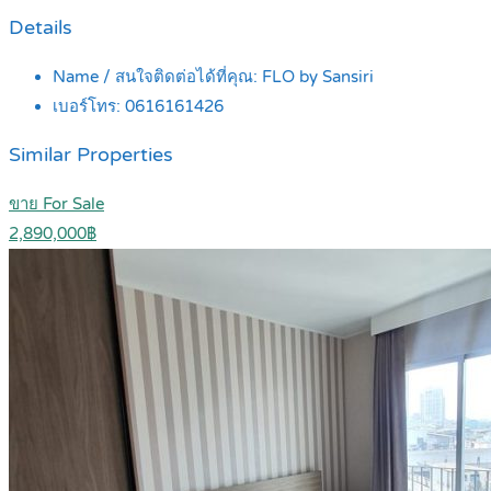
Details
Name / สนใจติดต่อได้ที่คุณ:
FLO by Sansiri
เบอร์โทร:
0616161426
Similar Properties
ขาย For Sale
2,890,000฿