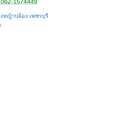
 T.062-1574449
งหญ้าปล้อง เพชรบุรี
น