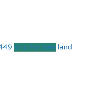
4449
ขาย For Sale
land