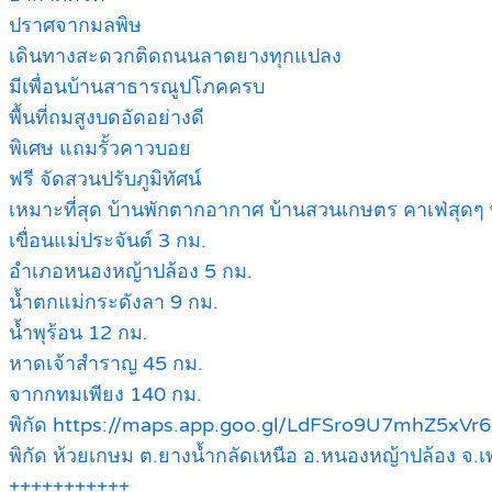
ปราศจากมลพิษ
เดินทางสะดวกติดถนนลาดยางทุกแปลง
มีเพื่อนบ้านสาธารณูปโภคครบ
พื้นที่ถมสูงบดอัดอย่างดี
พิเศษ แถมรั้วคาวบอย
ฟรี จัดสวนปรับภูมิทัศน์
เหมาะที่สุด บ้านพักตากอากาศ บ้านสวนเกษตร คาเฟ่สุดๆ พ
เขื่อนแม่ประจันต์ 3 กม.
อำเภอหนองหญ้าปล้อง 5 กม.
น้ำตกแม่กระดังลา 9 กม.
น้ำพุร้อน 12 กม.
หาดเจ้าสำราญ 45 กม.
จากกทมเพียง 140 กม.
พิกัด https://maps.app.goo.gl/LdFSro9U7mhZ5xVr6
พิกัด ห้วยเกษม ต.ยางน้ำกลัดเหนือ อ.หนองหญ้าปล้อง จ.เพ
+++++++++++