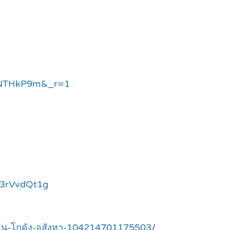
qZNTHkP9m&_r=1
c3rVvdQt1g
่ดิน-โกดัง-อสังหา-104214701175503/