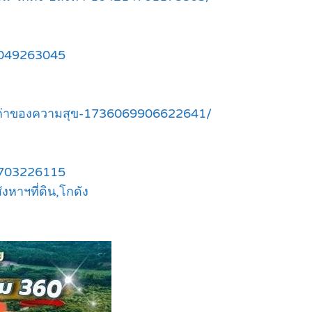
3049263045
ณค่าของความสุข-1736069906622641/
5703226115
ังหาฯที่ดิน,โกดัง