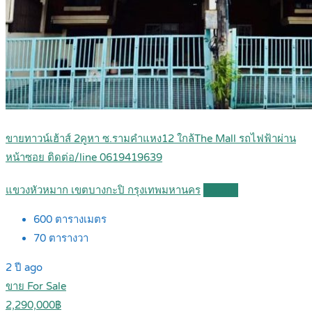
ขายทาวน์เฮ้าส์ 2คูหา ซ.รามคำแหง12 ใกล้The Mall รถไฟฟ้าผ่าน
หน้าซอย ติดต่อ/line 0619419639
แขวงหัวหมาก เขตบางกะปิ กรุงเทพมหานคร
Details
600
ตารางเมตร
70
ตารางวา
2 ปี ago
ขาย For Sale
2,290,000฿