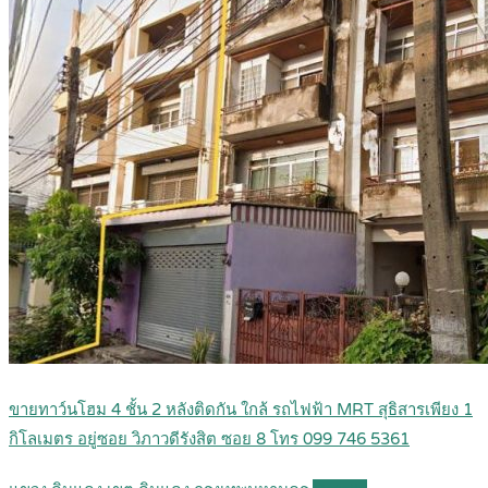
ขายทาว์นโฮม 4 ชั้น 2 หลังติดกัน ใกล้ รถไฟฟ้า MRT สุธิสารเพียง 1
กิโลเมตร อยู่ซอย วิภาวดีรังสิต ซอย 8 โทร 099 746 5361