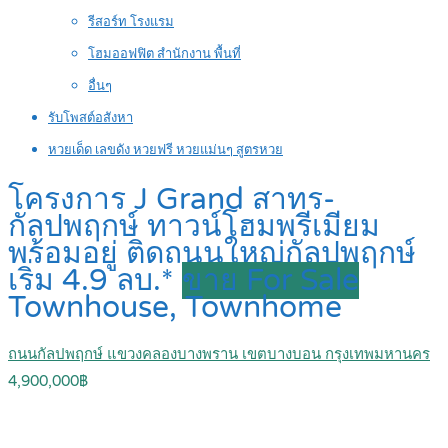
รีสอร์ท โรงแรม
โฮมออฟฟิต สำนักงาน พื้นที่
อื่นๆ
รับโพสต์อสังหา
หวยเด็ด เลขดัง หวยฟรี หวยแม่นๆ สูตรหวย
โครงการ J Grand สาทร-
กัลปพฤกษ์ ทาวน์โฮมพรีเมียม
พร้อมอยู่ ติดถนนใหญ่กัลปพฤกษ์
เริ่ม 4.9 ลบ.*
ขาย For Sale
Townhouse, Townhome
ถนนกัลปพฤกษ์ แขวงคลองบางพราน เขตบางบอน กรุงเทพมหานคร
4,900,000฿