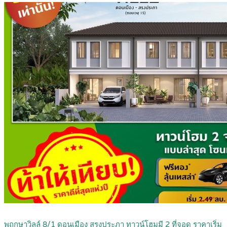
พฤกษาวิลล์ 8/1 ดอนเมือง สรงประภา ทาวน์โฮมมี 2 ที่จอด ราคาเริ่ม