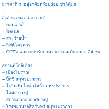
‼ราคาดี จะอยู่อาศัยหรือปล่อยเช่าก็คุ้ม‼
.
สิ่งอำนวยความสะดวก*
– คลับเฮาส์
– ฟิตเนส
– สระว่ายน้ำ
– ลิฟต์โดยสาร
– CCTV และระบบรักษาความปลอดภัยตลอด 24 ชม.
.
สถานที่ใกล้เคียง
– เมืองโบราณ
– บิ๊กซี สมุทรปราการ
– โรบินสัน ไลฟ์สไตล์ สมุทรปราการ
– โลตัส บางปู
– สถานตากอากาศบางปู
– โรงพยาบาลศิครินทร์ สมุทรปราการ