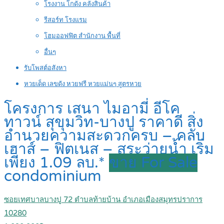
โรงงาน โกดัง คลังสินค้า
รีสอร์ท โรงแรม
โฮมออฟฟิต สำนักงาน พื้นที่
อื่นๆ
รับโพสต์อสังหา
หวยเด็ด เลขดัง หวยฟรี หวยแม่นๆ สูตรหวย
โครงการ เสนา ไมอามี่ อีโค
ทาวน์ สุขุมวิท-บางปู ราคาดี สิ่ง
อำนวยความสะดวกครบ – คลับ
เฮาส์ – ฟิตเนส – สระว่ายน้ำ เริ่ม
เพียง 1.09 ลบ.*
ขาย For Sale
condominium
ซอยเทศบาลบางปู 72 ตำบลท้ายบ้าน อำเภอเมืองสมุทรปราการ
10280