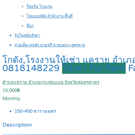
รีสอร์ท โรงแรม
โฮมออฟฟิต สำนักงาน พื้นที่
อื่นๆ
รับโพสต์อสังหา
หวยเด็ด เลขดัง หวยฟรี หวยแม่นๆ สูตรหวย
โกดัง,โรงงานให้เช่า แคราย อำเภ
0818148229
ให้เช่า For Rent
F
ตำบลแคราย อำเภอกระทุ่มแบน จังหวัดสมุทรสาคร
15,000฿
Monthly
150-450
ตารางเมตร
Description