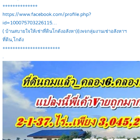
++++++++++++++
https://www.facebook.com/profile.php?
id=100075703226115…
( บ้านสบายใจให้เช่าที่ดินโกดังอสังหา)(เพจกลุ่มงานเช่าอสังหาฯ
ที่ดิน,โกดัง
+++++++++++++++++++++++
.