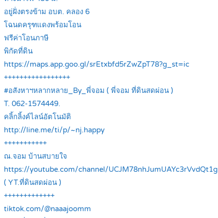
อยู่ฝั่งตรงข้าม อบต. คลอง 6
โฉนดครุฑแดงพร้อมโอน
ฟรีค่าโอนภาษี
พิกัดที่ดิน
https://maps.app.goo.gl/srEtxbfd5rZwZpT78?g_st=ic
+++++++++++++++++
#อสังหาฯหลากหลาย_By_พี่จอม ( พี่จอม ที่ดินสดผ่อน )
T. 062-1574449.
คลิ้กลิ้งค์ไลน์อัตโนมัติ
http://line.me/ti/p/~nj.happy
+++++++++++
ณ.จอม บ้านสบายใจ
https://youtube.com/channel/UCJM78nhJumUAYc3rVvdQt1g
( YT.ที่ดินสดผ่อน )
+++++++++++++
tiktok.com/@naaajoomm