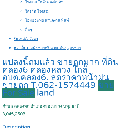
โรงงาน โกดัง คลังสินค้า
รีสอร์ท โรงแรม
โฮมออฟฟิต สำนักงาน พื้นที่
อื่นๆ
รับโพสต์อสังหา
หวยเด็ด เลขดัง หวยฟรี หวยแม่นๆ สูตรหวย
แปลงนี้ถมแล้ว ขายถูกมาก ที่ดิน
คลอง6 คลองหลวง ใกล้
อบต.คลอง6. ลดราคาหน้าฝน
ขายถูก T.062-1574449
ขาย
For Sale
land
ตำบล คลองหก อำเภอคลองหลวง ปทุมธานี
3,045,250฿
Description