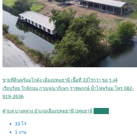
ขายที่ดินพร้อมโกดัง เมืองปทุมธานี เนื้อที่ 33ไร่กว่า ขอ ร.ง4
เรียบร้อย ใกล้ถนน กาญจณาภิเษก-ราชพฤกษ์ น้ำไฟพร้อม โทร 082-
919-2636
ตำบล บางหลวง อำเภอเมืองปทุมธานี ปทุมธานี
Details
33
ไร่
1
งาน