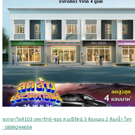
พฤกษาวิลล์103 เทพารักษ์-ซอย ส.มณีรัตน์ 3 ห้องนอน 2 ห้องน้ำ โทร
: 0899244654