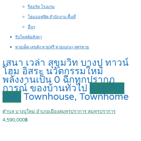
รีสอร์ท โรงแรม
โฮมออฟฟิต สำนักงาน พื้นที่
อื่นๆ
รับโพสต์อสังหา
หวยเด็ด เลขดัง หวยฟรี หวยแม่นๆ สูตรหวย
เสนา เวล่า สุขุมวิท บางปู ทาวน์
โฮม อิสระ นวัตกรรมใหม่
พลังงานเป็น 0 ฉีกทุกปรากฎ
การณ์ ของบ้านทั่วไป
ขาย For
Sale
Townhouse, Townhome
ตำบล บางปูใหม่ อำเภอเมืองสมุทรปราการ สมุทรปราการ
4,590,000฿