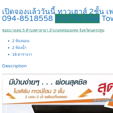
เปิดจองแล้ววันนี้ ทาวเฮาส์ 2ชั
094-8518558
ขาย For Sale
To
ซอยบางเตย 5 ตำบลศาลายา อำเภอพุทธมณฑล จังหวัดนครปฐม
2
ห้องนอน
2
ห้องน้ำ
18
ตารางวา
Description