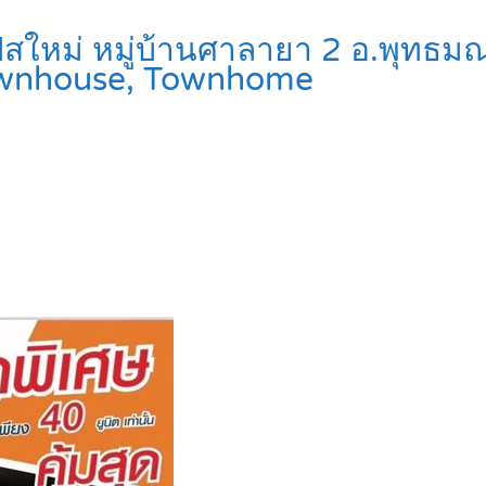
้น เฟสใหม่ หมู่บ้านศาลายา 2 อ.พ
wnhouse, Townhome