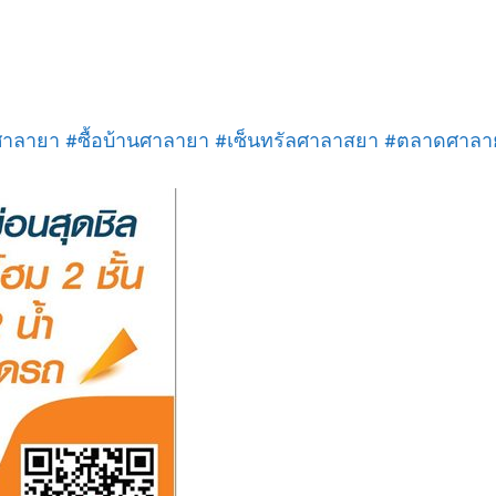
ศาลายา #ซื้อบ้านศาลายา #เซ็นทรัลศาลาสยา #ตลาดศาล