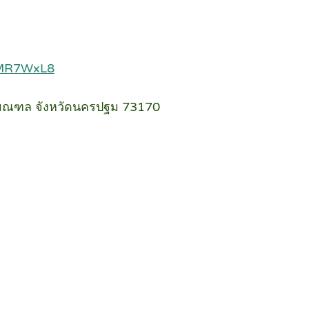
WMR7WxL8
ทธมณฑล จังหวัดนครปฐม 73170