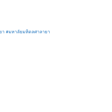
ายา #มหาลัยมหิดลศาลายา