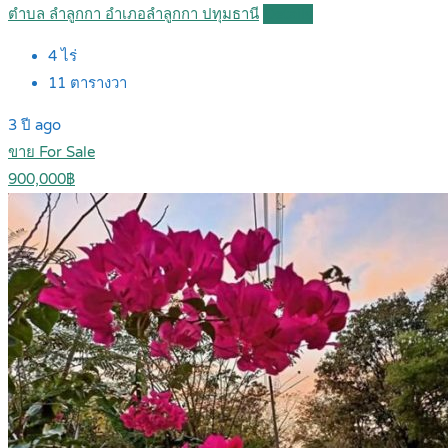
ตำบล ลำลูกกา อำเภอลำลูกกา ปทุมธานี
Details
4
ไร่
11
ตารางวา
3 ปี ago
ขาย For Sale
900,000฿