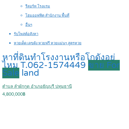
รีสอร์ท โรงแรม
โฮมออฟฟิต สำนักงาน พื้นที่
อื่นๆ
รับโพสต์อสังหา
หวยเด็ด เลขดัง หวยฟรี หวยแม่นๆ สูตรหวย
หาที่ดินทำโรงงานหรือโกดังอยู่
ไหม T.062-1574449
ขาย For
Sale
land
ตำบล ลำผักกูด อำเภอธัญบุรี ปทุมธานี
4,800,000฿