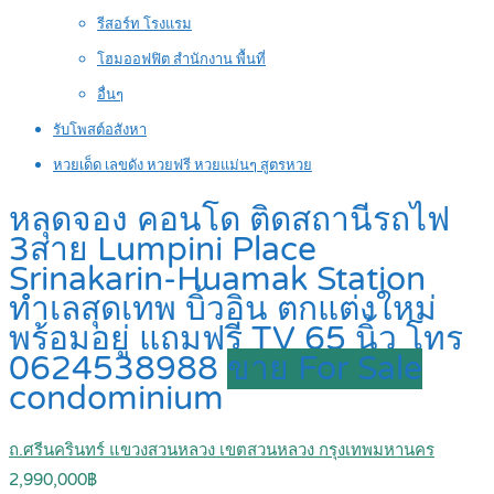
รีสอร์ท โรงแรม
โฮมออฟฟิต สำนักงาน พื้นที่
อื่นๆ
รับโพสต์อสังหา
หวยเด็ด เลขดัง หวยฟรี หวยแม่นๆ สูตรหวย
หลุดจอง คอนโด ติดสถานีรถไฟ
3สาย Lumpini Place
Srinakarin-Huamak Station
ทำเลสุดเทพ บิ้วอิน ตกแต่งใหม่
พร้อมอยู่ แถมฟรี TV 65 นิ้ว โทร
0624538988
ขาย For Sale
condominium
ถ.ศรีนครินทร์ แขวงสวนหลวง เขตสวนหลวง กรุงเทพมหานคร
2,990,000฿