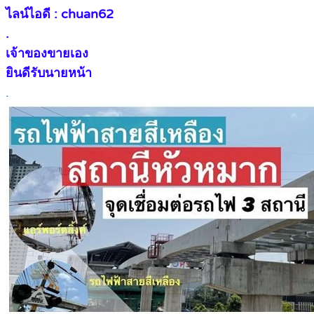
ไลน์ไอดี : chuan62
.
เจ้าของขายเอง
ยินดีรับนายหน้า
.