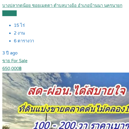
บางปลากดน้อย ซอยเมตตา ตำบลบางอ้อ อำเภอบ้านนา นครนายก
Details
15
ไร่
2
งาน
6
ตารางวา
3 ปี ago
ขาย For Sale
650,000฿