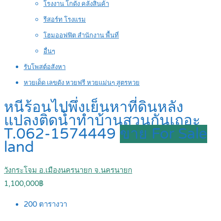
โรงงาน โกดัง คลังสินค้า
รีสอร์ท โรงแรม
โฮมออฟฟิต สำนักงาน พื้นที่
อื่นๆ
รับโพสต์อสังหา
หวยเด็ด เลขดัง หวยฟรี หวยแม่นๆ สูตรหวย
หนีร้อนไปพึ่งเย็นหาที่ดินหลัง
แปลงติดน้ำทำบ้านสวนกันเถอะ
T.062-1574449
ขาย For Sale
land
วังกระโจม อ.เมืองนครนายก จ.นครนายก
1,100,000฿
200
ตารางวา