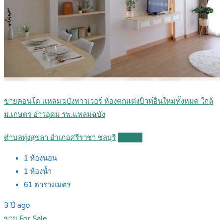
ขายคอนโด เเหลมฉบังทาวเวอร์ ห้องตกแต่งบิวท์อินใหม่ทั้งหมด ใกล้
ม.เกษตร อ่าวอุดม รพ.แหลมฉบัง
ตำบลทุ่งสุขลา อำเภอศรีราชา ชลบุรี
Details
1
ห้องนอน
1
ห้องน้ำ
61
ตารางเมตร
3 ปี ago
ขาย For Sale