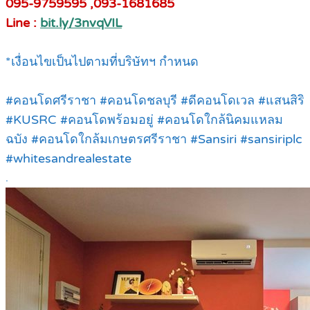
095-9759595 ,093-1681685
Line :
bit.ly/3nvqVIL
*เงื่อนไขเป็นไปตามที่บริษัทฯ กำหนด
#คอนโดศรีราชา #คอนโดชลบุรี #ดีคอนโดเวล #แสนสิริ
#KUSRC #คอนโดพร้อมอยู่ #คอนโดใกล้นิคมแหลม
ฉบัง #คอนโดใกล้มเกษตรศรีราชา #Sansiri #sansiriplc
#whitesandrealestate
.