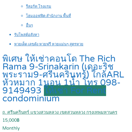
รีสอร์ท โรงแรม
โฮมออฟฟิต สำนักงาน พื้นที่
อื่นๆ
รับโพสต์อสังหา
หวยเด็ด เลขดัง หวยฟรี หวยแม่นๆ สูตรหวย
พิเศษ ให้เช่าคอนโด The Rich
Rama 9-Srinakarin (เดอะริช
พระราม9-ศรีนครินทร์) ใกล้ARL
หัวหมาก 1นอน 1น้ำ โทร 098-
9149493
ให้เช่า For Rent
condominium
ถ. ศรีนครินทร์ แขวงสวนหลวง เขตสวนหลวง กรุงเทพมหานคร
15,000฿
Monthly