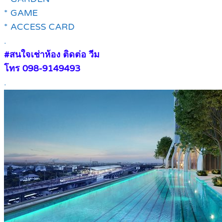
* GAME
* ACCESS CARD
.
#สนใจเช่าห้อง ติดต่อ วีม
โทร 098-9149493
.