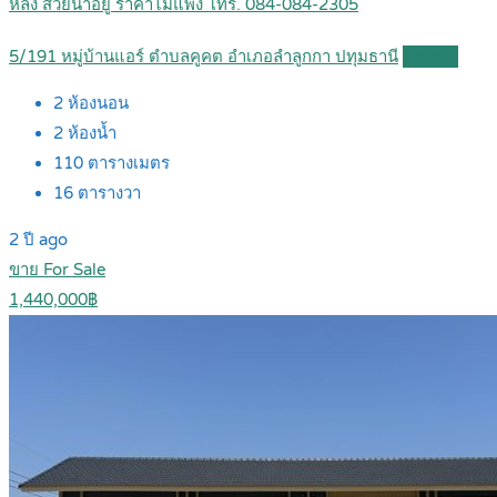
หลัง สวยน่าอยู่ ราคาไม่แพง โทร. 084-084-2305
5/191 หมู่บ้านแอร์ ตำบลคูคต อำเภอลำลูกกา ปทุมธานี
Details
2
ห้องนอน
2
ห้องน้ำ
110
ตารางเมตร
16
ตารางวา
2 ปี ago
ขาย For Sale
1,440,000฿