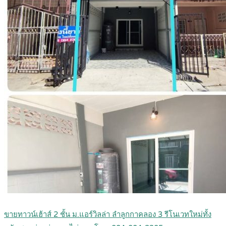
ขายทาวน์เฮ้าส์ 2 ชั้น ม.แอร์วิลล่า ลำลูกกาคลอง 3 รีโนเวทใหม่ทั้ง