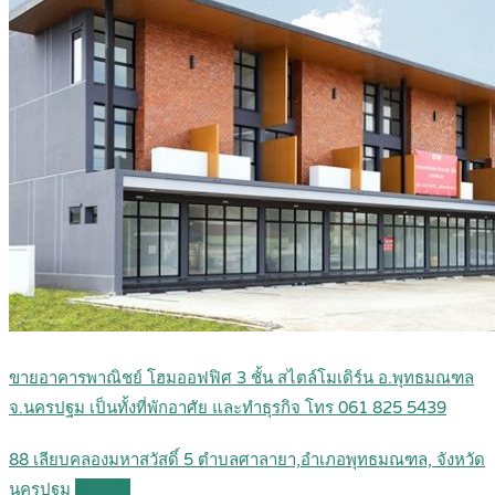
ขายอาคารพาณิชย์ โฮมออฟฟิศ 3 ชั้น สไตล์โมเดิร์น อ.พุทธมณฑล
จ.นครปฐม เป็นทั้งที่พักอาศัย และทำธุรกิจ โทร 061 825 5439
88 เลียบคลองมหาสวัสดิ์ 5 ตำบลศาลายา,อำเภอพุทธมณฑล, จังหวัด
นครปฐม
Details