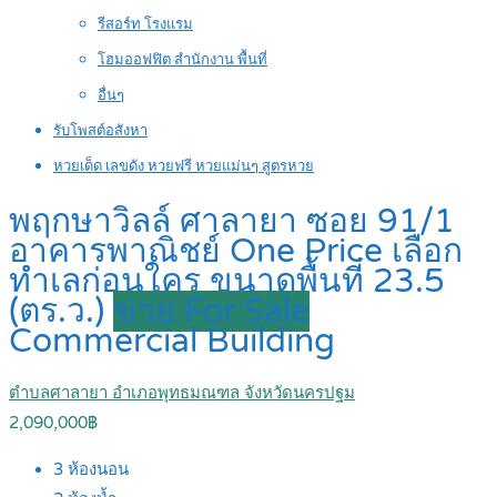
รีสอร์ท โรงแรม
โฮมออฟฟิต สำนักงาน พื้นที่
อื่นๆ
รับโพสต์อสังหา
หวยเด็ด เลขดัง หวยฟรี หวยแม่นๆ สูตรหวย
พฤกษาวิลล์ ศาลายา ซอย 91/1
อาคารพาณิชย์ One Price เลือก
ทำเลก่อนใคร ขนาดพื้นที่ 23.5
(ตร.ว.)
ขาย For Sale
Commercial Building
ตำบลศาลายา อำเภอพุทธมณฑล จังหวัดนครปฐม
2,090,000฿
3
ห้องนอน