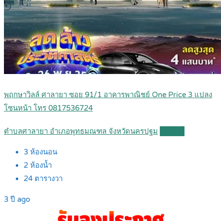
พฤกษาวิลล์ ศาลายา ซอย 91/1 อาคารพาณิชย์ One Price 3 แปลง
โซนหน้า โทร 0817536724
ตำบลศาลายา อำเภอพุทธมณฑล จังหวัดนครปฐม
Details
3
ห้องนอน
2
ห้องน้ำ
24
ตารางวา
3 ปี ago