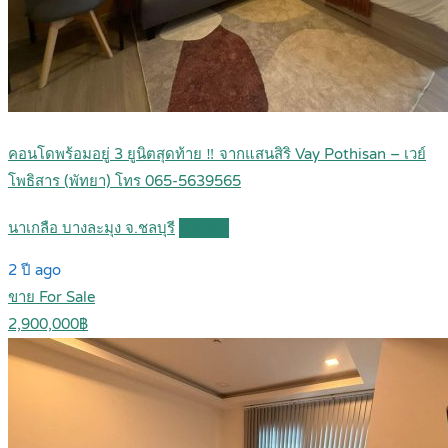
คอนโดพร้อมอยู่ 3 ยูนิตสุดท้าย ‼️ จากแสนสิริ Vay Pothisan – เวย์
โพธิสาร (พัทยา) โทร 065-5639565
นาเกลือ บางละมุง จ.ชลบุรี
Details
2 ปี ago
ขาย For Sale
2,900,000฿