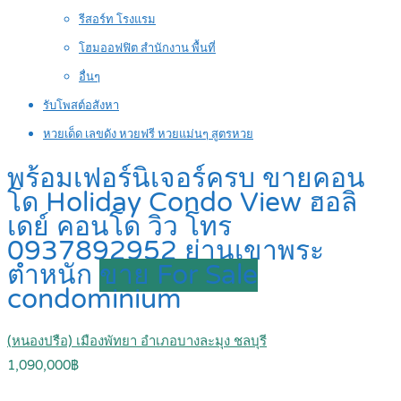
รีสอร์ท โรงแรม
โฮมออฟฟิต สำนักงาน พื้นที่
อื่นๆ
รับโพสต์อสังหา
หวยเด็ด เลขดัง หวยฟรี หวยแม่นๆ สูตรหวย
พร้อมเฟอร์นิเจอร์ครบ ขายคอน
โด Holiday Condo View ฮอลิ
เดย์ คอนโด วิว โทร
0937892952 ย่านเขาพระ
ตำหนัก
ขาย For Sale
condominium
(หนองปรือ) เมืองพัทยา อำเภอบางละมุง ชลบุรี
1,090,000฿