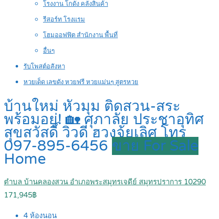
โรงงาน โกดัง คลังสินค้า
รีสอร์ท โรงแรม
โฮมออฟฟิต สำนักงาน พื้นที่
อื่นๆ
รับโพสต์อสังหา
หวยเด็ด เลขดัง หวยฟรี หวยแม่นๆ สูตรหวย
บ้านใหม่ หัวมุม ติดสวน-สระ
พร้อมอยู่! 🏡 ศุภาลัย ประชาอุทิศ
สุขสวัสดิ์ วิวดี ฮวงจุ้ยเลิศ โทร
097-895-6456
ขาย For Sale
Home
ตำบล บ้านคลองสวน อำเภอพระสมุทรเจดีย์ สมุทรปราการ 10290
171,945฿
4
ห้องนอน