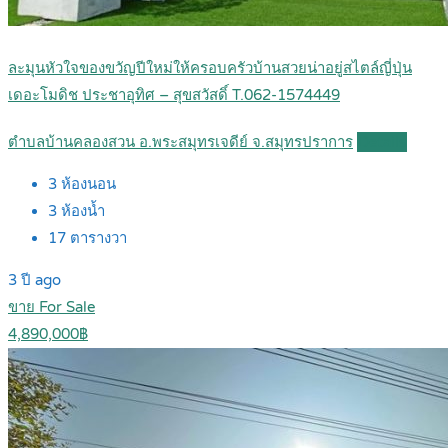
ละมุนหัวใจของขวัญปีใหม่ให้ครอบครัวบ้านสวยน่าอยู่สไตล์ญี่ปุ่น
เดอะโมดิช ประชาอุทิศ – สุขสวัสดิ์ T.062-1574449
ตำบลบ้านคลองสวน อ.พระสมุทรเจดีย์ จ.สมุทรปราการ
Details
3
ห้องนอน
3
ห้องน้ำ
17
ตารางวา
3 ปี ago
ขาย For Sale
4,890,000฿