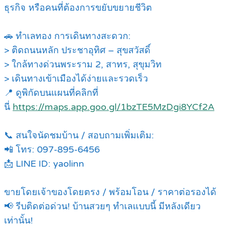
ธุรกิจ หรือคนที่ต้องการขยับขยายชีวิต
🚗 ทำเลทอง การเดินทางสะดวก:
> ติดถนนหลัก ประชาอุทิศ – สุขสวัสดิ์
> ใกล้ทางด่วนพระราม 2, สาทร, สุขุมวิท
> เดินทางเข้าเมืองได้ง่ายและรวดเร็ว
📍 ดูพิกัดบนแผนที่คลิกที่
นี่
https://maps.app.goo.gl/1bzTE5MzDgi8YCf2A
📞 สนใจนัดชมบ้าน / สอบถามเพิ่มเติม:
📲 โทร: 097-895-6456
📩 LINE ID: yaolinn
ขายโดยเจ้าของโดยตรง / พร้อมโอน / ราคาต่อรองได้
📢 รีบติดต่อด่วน! บ้านสวยๆ ทำเลแบบนี้ มีหลังเดียว
เท่านั้น!