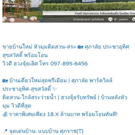
ข
ายบ้านใหม่ หัวมุมติดสวน-สระ 🏡 ศุภาลัย ประชาอุทิศ
สุขสวัสดิ์ พร้อมโอน
วิวดี ฮวงจุ้ยเลิศ โทร 097-895-6456
🏡 บ้านเดี่ยวใหม่สุดพรีเมียม | ศุภาลัย พาร์ควิลล์
ประชาอุทิศ-สุขสวัสดิ์ ✨
ติดสวน-ใกล้สระว่ายน้ำ | ฮวงจุ้ยรับทรัพย์ | บ้านหลังหัว
มุม วิวดีที่สุด
💰 ราคาพิเศษเพียง 18.X ล้านบาท พร้อมโอนทันที!
📍 จุดเด่นบ้าน: แบบบ้าน ศุภราช(T)