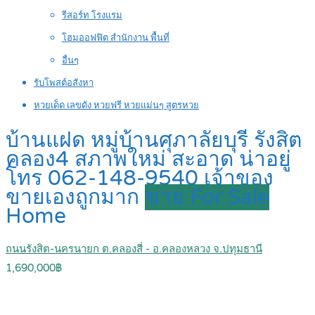
รีสอร์ท โรงแรม
โฮมออฟฟิต สำนักงาน พื้นที่
อื่นๆ
รับโพสต์อสังหา
หวยเด็ด เลขดัง หวยฟรี หวยแม่นๆ สูตรหวย
บ้านแฝด หมู่บ้านศุภาลัยบุรี รังสิต
คลอง4 สภาพใหม่ สะอาด น่าอยู่
โทร 062-148-9540 เจ้าของ
ขายเองถูกมาก
ขาย For Sale
Home
ถนนรังสิต-นครนายก ต.คลองสี่ - อ.คลองหลวง จ.ปทุมธานี
1,690,000฿