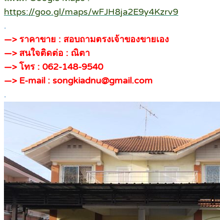
https://goo.gl/maps/wFJH8ja2E9y4Kzrv9
.
—> ราคาขาย : สอบถามตรงเจ้าของขายเอง
—> สนใจติดต่อ : ณิตา
—> โทร : 062-148-9540
—> E-mail : songkiadnu@gmail.com
.