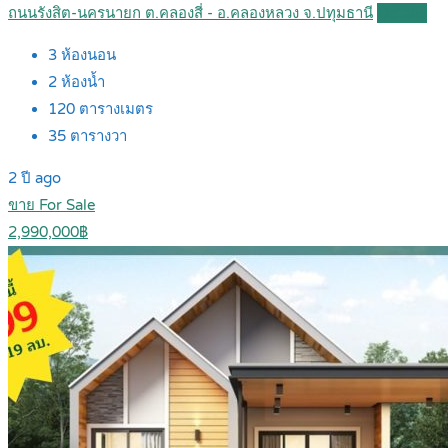
ถนนรังสิต-นครนายก ต.คลองสี่ - อ.คลองหลวง จ.ปทุมธานี
Details
3
ห้องนอน
2
ห้องน้ำ
120
ตารางเมตร
35
ตารางวา
2 ปี ago
ขาย For Sale
2,990,000฿