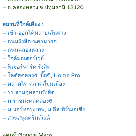
– อ.คลองหลวง จ.ปทุมธานี 12120
.
สถานที่ใกล้เคียง :
– เข้า-ออกได้หลายเส้นทาง
– ถนนรังสิต-นครนายก
– ถนนคลองหลวง
– ใกล้มอเตอร์เวย์
– ฟิเจอร์พาร์ค รังสิต
– โลตัสคลอง4, บิ๊กซี, Home Pro
– ตลาดไท ตลาดสี่มุมเมือง
– รร.สวนกุหลาบรังสิต
– ม.ราชมงคลคลอง6
– ม.นอร์ทกรุงเทพ, ม.อีสเทิร์นเอเชีย
– สวนสนุกดรีมเวิลด์
.
แผนที่ Google Maps :