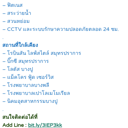
– ฟิตเนส
– สระว่ายน้ำ
– สวนหย่อม
– CCTV และระบบรักษาความปลอดภัยตลอด 24 ชม.
.
สถานที่ใกล้เคียง
– โรบินสัน ไลฟ์สไตล์ สมุทรปราการ
– บิ๊กซี สมุทรปราการ
– โลตัส บางปู
– แม็คโคร ฟู้ด เซอร์วิส
– โรงพยาบาลบางพลี
– โรงพยาบาลเปาโลเมโมเรียล
– นิคมอุตสาหกรรมบางปู
.
สนใจติดต่อได้ที่
Add Line :
bit.ly/3IEP3kk