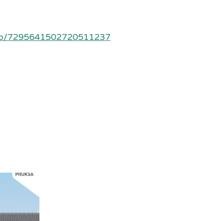
deo/7295641502720511237