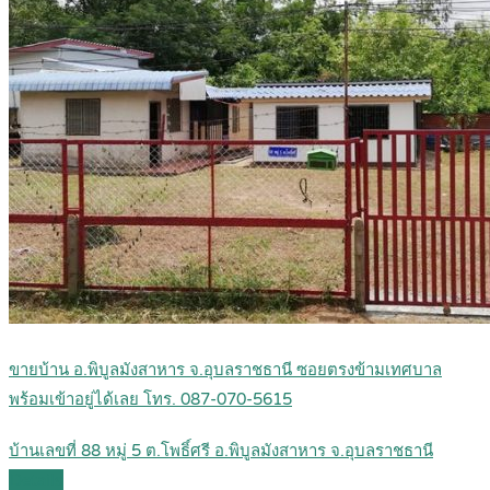
ขายบ้าน อ.พิบูลมังสาหาร จ.อุบลราชธานี ซอยตรงข้ามเทศบาล
พร้อมเข้าอยู่ได้เลย โทร. 087-070-5615
บ้านเลขที่ 88 หมู่ 5 ต.โพธิ์ศรี อ.พิบูลมังสาหาร จ.อุบลราชธานี
Details