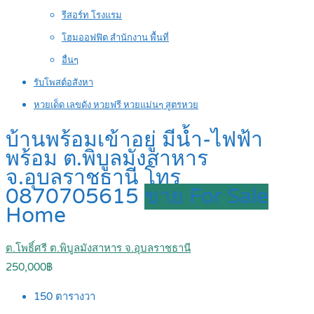
รีสอร์ท โรงแรม
โฮมออฟฟิต สำนักงาน พื้นที่
อื่นๆ
รับโพสต์อสังหา
หวยเด็ด เลขดัง หวยฟรี หวยแม่นๆ สูตรหวย
บ้านพร้อมเข้าอยู่ มีน้ำ-ไฟฟ้า
พร้อม ต.พิบูลมังสาหาร
จ.อุบลราชธานี โทร
0870705615
ขาย For Sale
Home
ต.โพธิ์ศรี ต.พิบูลมังสาหาร จ.อุบลราชธานี
250,000฿
150
ตารางวา