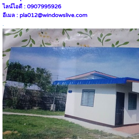
ไลน์ไอดี : 0907995926
อีเมล : pla012@windowslive.com
.