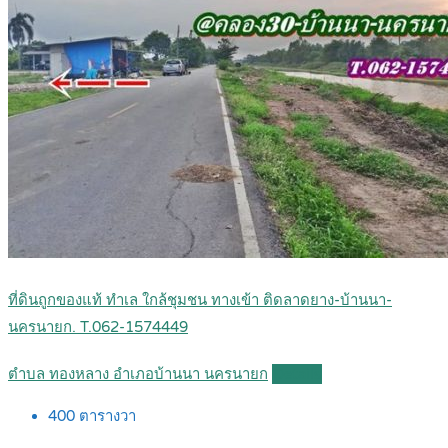
ที่ดินถูกของแท้ ทำเล ใกล้ชุมชน ทางเข้า ติดลาดยาง-บ้านนา-
นครนายก. T.062-1574449
ตำบล ทองหลาง อำเภอบ้านนา นครนายก
Details
400
ตารางวา