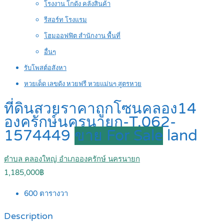
โรงงาน โกดัง คลังสินค้า
รีสอร์ท โรงแรม
โฮมออฟฟิต สำนักงาน พื้นที่
อื่นๆ
รับโพสต์อสังหา
หวยเด็ด เลขดัง หวยฟรี หวยแม่นๆ สูตรหวย
ที่ดินสวยราคาถูกโซนคลอง14
องครักษ์นครนายก-T.062-
1574449
ขาย For Sale
land
ตำบล คลองใหญ่ อำเภอองครักษ์ นครนายก
1,185,000฿
600
ตารางวา
Description