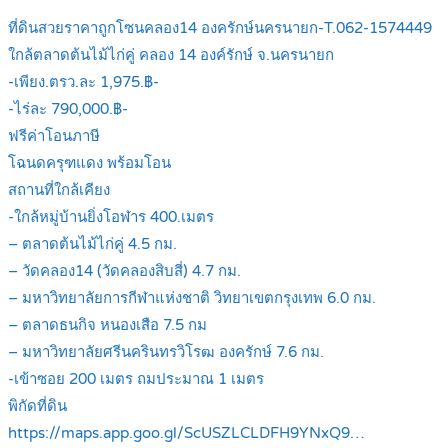
ที่ดินสวยราคาถูกโซนคลอง14 องครักษ์นครนายก-T.062-1574449
ใกล้ตลาดต้นไม้ไก่คู่ คลอง 14 องค์รักษ์ จ.นครนายก
-เพียง.ตรว.ละ 1,975.฿-
-ไร่ละ 790,000.฿-
ฟรีค่าโอนภาษี
โฉนดครุฑแดง พร้อมโอน
สถานที่ใกล้เคียง
-ใกล้หมู่บ้านยิ่งโอฬาร 400.เมตร
– ตลาดต้นไม้ไก่คู่ 4.5 กม.
– วัดคลอง14 (วัดคลองสิบสี่) 4.7 กม.
– มหาวิทยาลัยการกีฬาแห่งชาติ วิทยาเขตกรุงเทพ 6.0 กม.
– ตลาดธนกิจ หนองเสือ 7.5 กม
– มหาวิทยาลัยศรีนครินทรวิโรฒ องครักษ์ 7.6 กม.
-เข้าซอย 200 เมตร ถมประมาณ 1 เมตร
พิกัดที่ดิน
https://maps.app.goo.gl/ScUSZLCLDFH9YNxQ9…