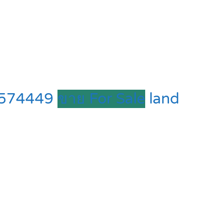
-1574449
ขาย For Sale
land