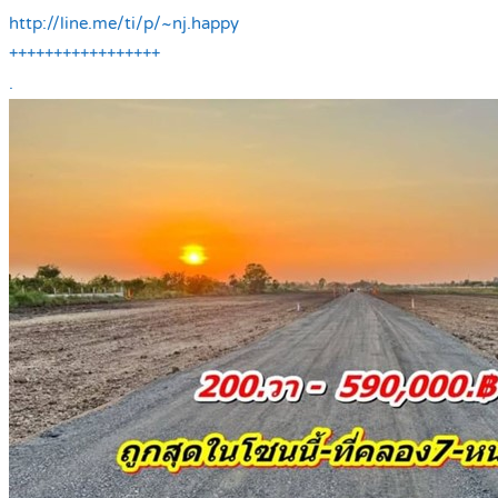
http://line.me/ti/p/~nj.happy
+++++++++++++++++
.