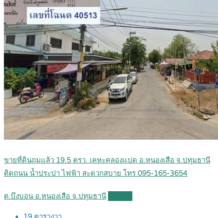
ขายที่ดินถมแล้ว 19.5 ตรว. เคหะคลองแปด อ.หนองเสือ จ.ปทุมธานี
ติดถนน น้ำประปา ไฟฟ้า สะดวกสบาย โทร 095-165-3654
ต.บึงบอน อ.หนองเสือ จ.ปทุมธานี
Details
19
ตารางวา