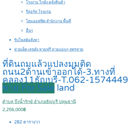
โรงงาน โกดัง คลังสินค้า
รีสอร์ท โรงแรม
โฮมออฟฟิต สำนักงาน พื้นที่
อื่นๆ
รับโพสต์อสังหา
หวยเด็ด เลขดัง หวยฟรี หวยแม่นๆ สูตรหวย
ที่ดินถมแล้วแปลงมุมติด
ถนน2ด้านเข้าออกได้-3.ทางที่
คลอง11ธัญบุรี-T.062-1574449
ขาย For Sale
land
ตำบล บึงน้ำรักษ์ อำเภอธัญบุรี ปทุมธานี
2,256,000฿
282
ตารางวา