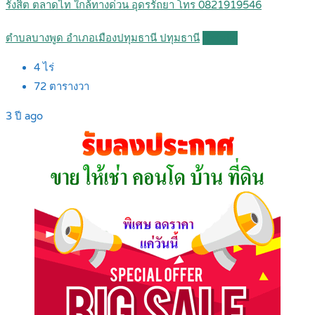
รังสิต ตลาดไท ใกล้ทางด่วน อุดรรัถยา โทร 0821919546
ตำบลบางพูด อำเภอเมืองปทุมธานี ปทุมธานี
Details
4
ไร่
72
ตารางวา
3 ปี ago