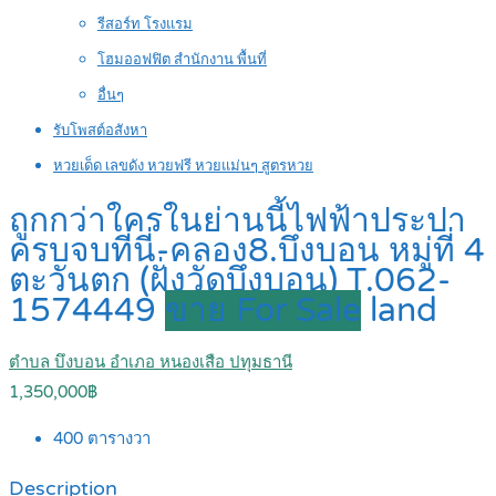
รีสอร์ท โรงแรม
โฮมออฟฟิต สำนักงาน พื้นที่
อื่นๆ
รับโพสต์อสังหา
หวยเด็ด เลขดัง หวยฟรี หวยแม่นๆ สูตรหวย
ถูกกว่าใครในย่านนี้ไฟฟ้าประปา
ครบจบที่นี่-คลอง8.บึงบอน หมู่ที่ 4
ตะวันตก (ฝั่งวัดบึงบอน) T.062-
1574449
ขาย For Sale
land
ตำบล บึงบอน อำเภอ หนองเสือ ปทุมธานี
1,350,000฿
400
ตารางวา
Description