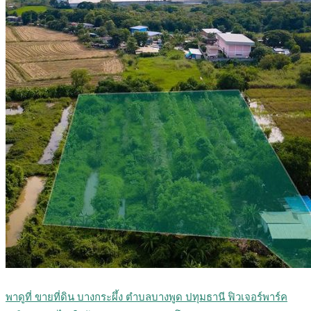
พาดูที่ ขายที่ดิน บางกระผึ้ง ตำบลบางพูด ปทุมธานี ฟิวเจอร์พาร์ค