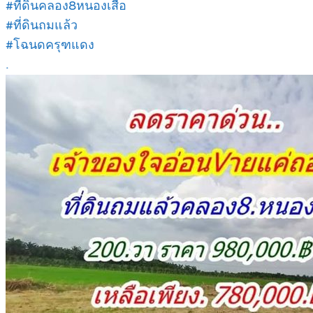
#ที่ดินคลอง8หนองเสือ
#ที่ดินถมแล้ว
#โฉนดครุฑแดง
.