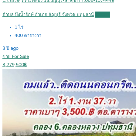
1.ไร่สวยๆที่ดิน คลอง 13.ธัญบุรี-ลำลูกกา T.062-1574449
ตำบล บึงน้ำรักษ์ อำเภอ ธัญบุรี จังหวัด ปทุมธานี
Details
1
ไร่
400
ตารางวา
3 ปี ago
ขาย For Sale
3,279,500฿