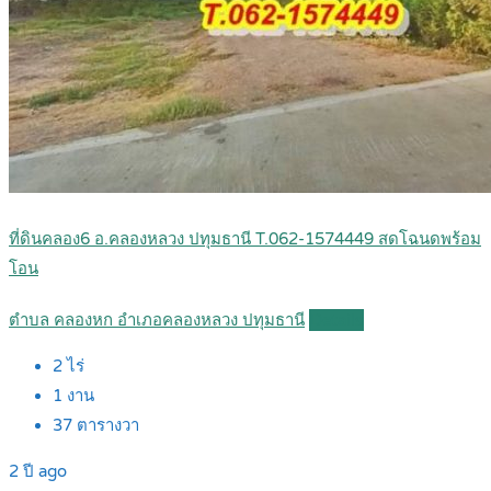
ที่ดินคลอง6 อ.คลองหลวง ปทุมธานี T.062-1574449 สดโฉนดพร้อม
โอน
ตำบล คลองหก อำเภอคลองหลวง ปทุมธานี
Details
2
ไร่
1
งาน
37
ตารางวา
2 ปี ago