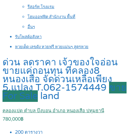
รีสอร์ท โรงแรม
โฮมออฟฟิต สำนักงาน พื้นที่
อื่นๆ
รับโพสต์อสังหา
หวยเด็ด เลขดัง หวยฟรี หวยแม่นๆ สูตรหวย
ด่วน ลดราคา เจ้าของใจอ่อน
ขายแค่ถอนทุน ที่คลอง8
หนองเสือ จัดด่วนเหลือเพียง
5.แปลง T.062-1574449
ขาย
For Sale
land
คลองแปด ตำบล บึงบอน อำเภอ หนองเสือ ปทุมธานี
780,000฿
200
ตารางวา