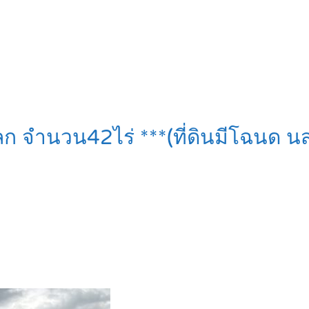
ก จำนวน42ไร่ ***(ที่ดินมีโฉนด นส