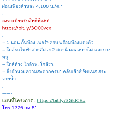
ผ่อนเพียงล้านละ 4,100 บ./ด.*
.
ลงทะเบียนรับสิทธิพิเศษ!
https://bit.ly/3O00vcx
.
– 1 นอน กั้นห้อง เฟอร์ฯครบ พร้อมห้องแต่งตัว
– ใกล้รถไฟฟ้าสายสีม่วง 2 สถานี คลองบางไผ่ และบาง
พลู
– ใกล้ห้าง ใกล้รพ. ใกล้รร.
– สิ่งอำนวยความสะดวกครบ* คลับเฮ้าส์ ฟิตเนส สระ
ว่ายน้ำ
.
——-
แผนที่โครงการ :
https://bit.ly/3GldCBu
โทร.1775 กด 61
.