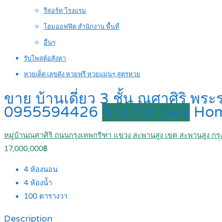
รีสอร์ท โรงแรม
โฮมออฟฟิต สำนักงาน พื้นที่
อื่นๆ
รับโพสต์อสังหา
หวยเด็ด เลขดัง หวยฟรี หวยแม่นๆ สูตรหวย
ขาย บ้านเดี่ยว 3 ชั้น ณุศาศิริ 
0955594426
ขาย For Sale
Ho
หมู่บ้านณุศาศิริ ถนนกรุงเทพกรีฑา แขวง สะพานสูง เขต สะพานสูง ก
17,000,000฿
4
ห้องนอน
4
ห้องน้ำ
100
ตารางวา
Description