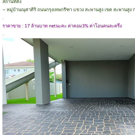
สถานที่ตั้ง
– หมู่บ้านณุศาศิริ ถนนกรุงเทพกรีฑา แขวง สะพานสูง เขต สะพานสู
.
ราคาขาย : 17 ล้านบาท netนะคะ ค่าคอม3% ค่าโอนคนละครึ่ง
.