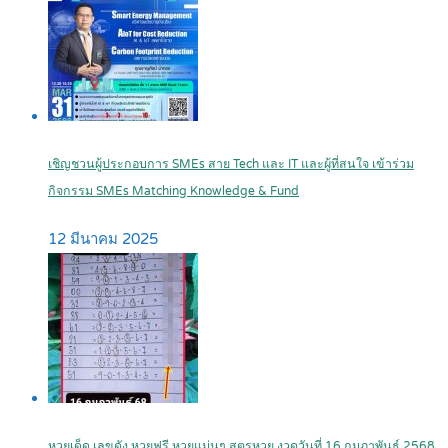
เชิญชวนผู้ประกอบการ SMEs สาย Tech และ IT และผู้ที่สนใจ เข้าร่วม
กิจกรรม SMEs Matching Knowledge & Fund
12 มีนาคม 2025
หวยเด็ด เลขดัง หวยฟรี หวยแม่นๆ สูตรหวย งวดวันที่ 16 กุมภาพันธ์ 2568