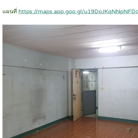
แผนที่
https://maps.app.goo.gl/u19DoJKqNNpNFD