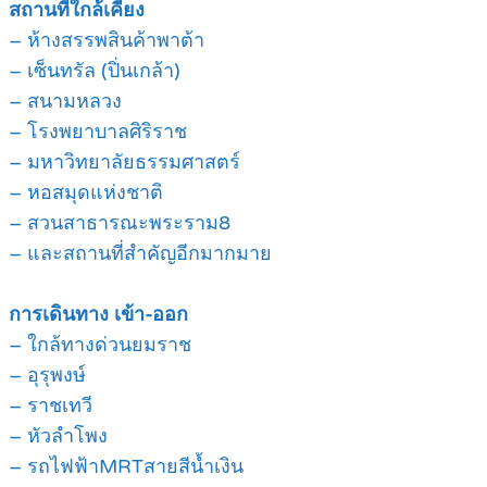
สถานที่ใกล้เคียง
– ห้างสรรพสินค้าพาต้า
– เซ็นทรัล (ปิ่นเกล้า)
– สนามหลวง
– โรงพยาบาลศิริราช
– มหาวิทยาลัยธรรมศาสตร์
– หอสมุดแห่งชาติ
– สวนสาธารณะพระราม8
– และสถานที่สำคัญอีกมากมาย
การเดินทาง เข้า-ออก
– ใกล้ทางด่วนยมราช
– อุรุพงษ์
– ราชเทวี
– หัวลำโพง
– รถไฟฟ้าMRTสายสีน้ำเงิน