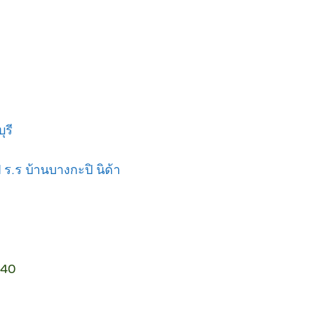
ุรี
ร.ร บ้านบางกะปิ นิด้า
240