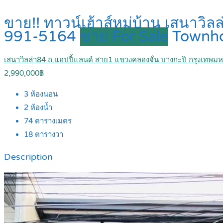
ขาย!! ทาวน์เฮ้าส์หมู่บ้าน เสนาวิ
991-5164
ขาย For Sale
Townh
เสนาวิลล่า84 ถ.แฮปปี้แลนด์ สาย1 แขวงคลองจั่น บางกะปิ กรุงเทพ
2,990,000฿
3
ห้องนอน
2
ห้องน้ำ
74
ตารางเมตร
18
ตารางวา
Description