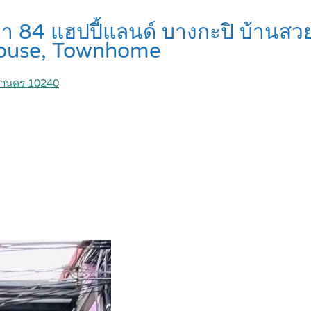
ลล่า 84 แฮปปี้แลนด์ บางกะปิ บ้านสว
ouse, Townhome
มหานคร 10240